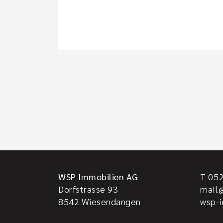
WSP Immobilien AG
T 05
Dorfstrasse 93
mail
8542
Wiesendangen
wsp-