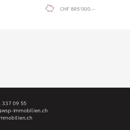
CHF 895'000.–
2 337 09 55
@wsp-immobilien.ch
immobilien.ch